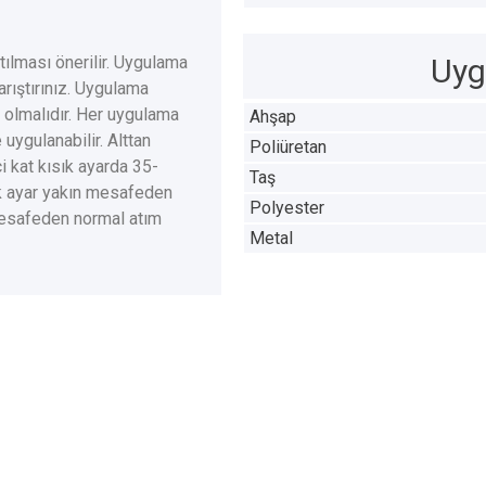
ılması önerilir. Uygulama
Uyg
rıştırınız. Uygulama
ş olmalıdır. Her uygulama
Ahşap
uygulanabilir. Alttan
Poliüretan
ci kat kısık ayarda 35-
Taş
ık ayar yakın mesafeden
Polyester
 mesafeden normal atım
Metal
S2002
PS2003
PS2004
PS20