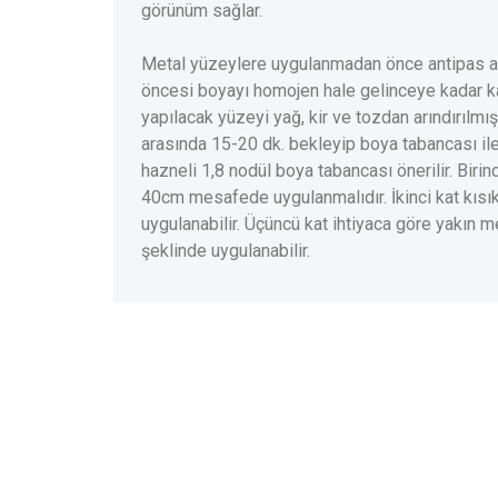
görünüm sağlar.
Metal yüzeylere uygulanmadan önce antipas at
öncesi boyayı homojen hale gelinceye kadar ka
yapılacak yüzeyi yağ, kir ve tozdan arındırılmı
arasında 15-20 dk. bekleyip boya tabancası ile 
hazneli 1,8 nodül boya tabancası önerilir. Birin
40cm mesafede uygulanmalıdır. İkinci kat kıs
uygulanabilir. Üçüncü kat ihtiyaca göre yakın
şeklinde uygulanabilir.
PS2000
PS2001
P