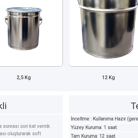
2,5 Kg
12 Kg
li
T
İnceltme : Kullanıma Hazır (gerekt
a sonrası son kat vernik
Yüzey Kuruma: 1 saat.
ası oluşturarak soft
Tam Kuruma: 12 saat.