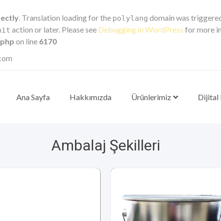
rectly
. Translation loading for the
domain was triggered t
polylang
action or later. Please see
Debugging in WordPress
for more in
nit
.php
on line
6170
.com
Ana Sayfa
Hakkımızda
Ürünlerimiz
Dijital
Ambalaj Şekilleri