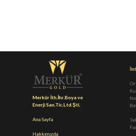
PS2031
PS2032
P
İle
Or
Ku
Merkür İth.İhr.Boya ve
No
Enerji San.Tic.Ltd.Şti.
Ba
Ana Sayfa
Te
Fa
Hakkımızda