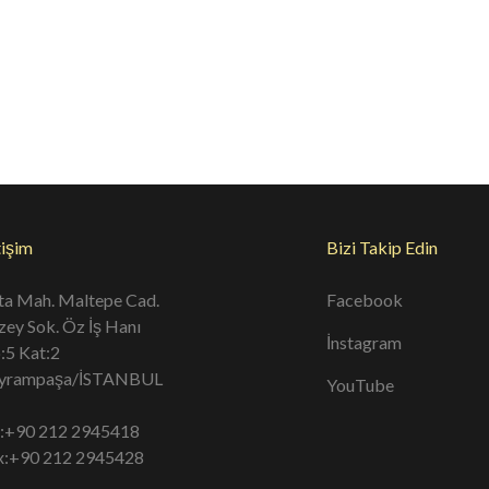
S2050
PS2060
PS2061
PS20
tişim
Bizi Takip Edin
ta Mah. Maltepe Cad.
Facebook
zey Sok. Öz İş Hanı
İnstagram
:5 Kat:2
yrampaşa/İSTANBUL
YouTube
l:+90 212 2945418
x:+90 212 2945428