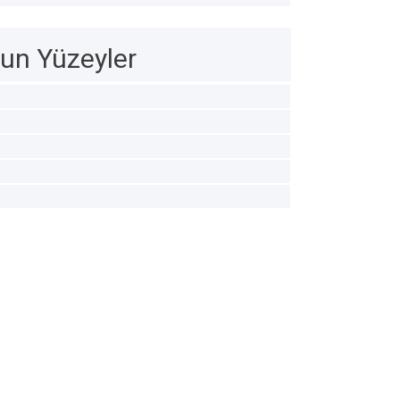
un Yüzeyler
05
PS2006
PS2030