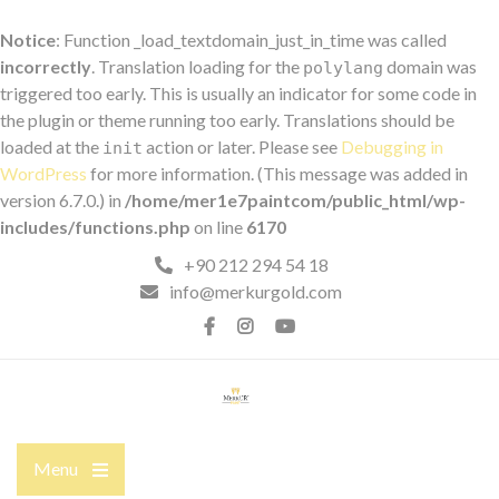
Notice
: Function _load_textdomain_just_in_time was called
incorrectly
. Translation loading for the
domain was
polylang
triggered too early. This is usually an indicator for some code in
the plugin or theme running too early. Translations should be
loaded at the
action or later. Please see
Debugging in
init
WordPress
for more information. (This message was added in
version 6.7.0.) in
/home/mer1e7paintcom/public_html/wp-
includes/functions.php
on line
6170
+90 212 294 54 18
info@merkurgold.com
Menu