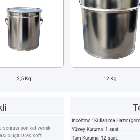
2,5 Kg
12 Kg
li
T
İnceltme : Kullanıma Hazır (gerekt
a sonrası son kat vernik
Yüzey Kuruma: 1 saat.
ası oluşturarak soft
Tam Kuruma: 12 saat.