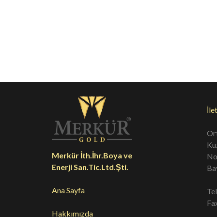
PS2031
PS2032
P
İle
Or
Ku
Merkür İth.İhr.Boya ve
No
Enerji San.Tic.Ltd.Şti.
Ba
Ana Sayfa
Te
Fa
Hakkımızda