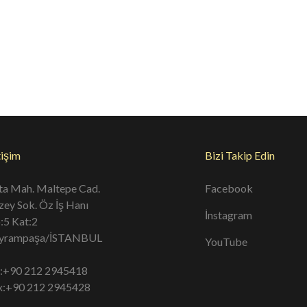
S2050
PS2060
PS2061
PS20
tişim
Bizi Takip Edin
ta Mah. Maltepe Cad.
Facebook
zey Sok. Öz İş Hanı
İnstagram
:5 Kat:2
yrampaşa/İSTANBUL
YouTube
l:+90 212 2945418
x:+90 212 2945428