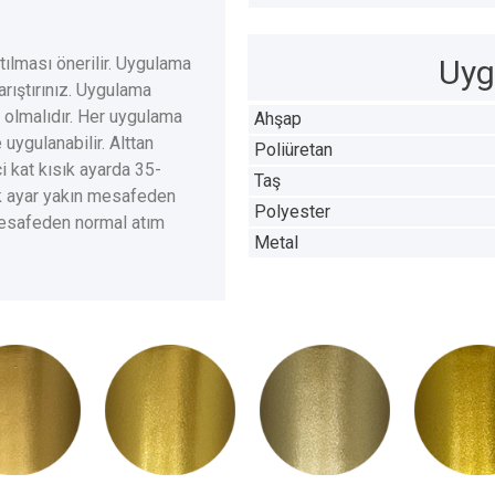
ılması önerilir. Uygulama
Uyg
rıştırınız. Uygulama
ş olmalıdır. Her uygulama
Ahşap
uygulanabilir. Alttan
Poliüretan
ci kat kısık ayarda 35-
Taş
ık ayar yakın mesafeden
Polyester
 mesafeden normal atım
Metal
S2002
PS2003
PS2004
PS20