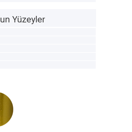
un Yüzeyler
05
PS2006
PS2030