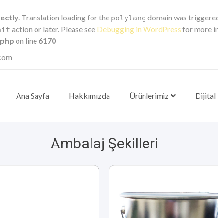
rectly
. Translation loading for the
domain was triggered t
polylang
action or later. Please see
Debugging in WordPress
for more in
nit
.php
on line
6170
.com
Ana Sayfa
Hakkımızda
Ürünlerimiz
Dijital
Ambalaj Şekilleri