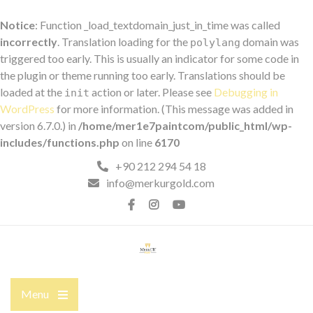
Notice
: Function _load_textdomain_just_in_time was called
incorrectly
. Translation loading for the
domain was
polylang
triggered too early. This is usually an indicator for some code in
the plugin or theme running too early. Translations should be
loaded at the
action or later. Please see
Debugging in
init
WordPress
for more information. (This message was added in
version 6.7.0.) in
/home/mer1e7paintcom/public_html/wp-
includes/functions.php
on line
6170
+90 212 294 54 18
info@merkurgold.com
Menu