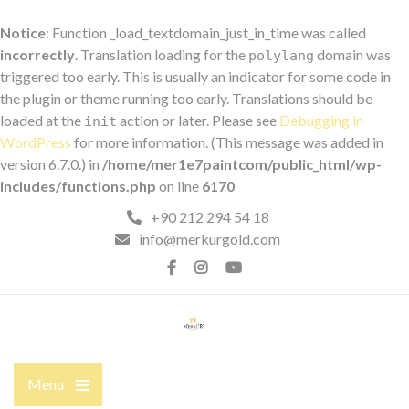
Notice
: Function _load_textdomain_just_in_time was called
incorrectly
. Translation loading for the
domain was
polylang
triggered too early. This is usually an indicator for some code in
the plugin or theme running too early. Translations should be
loaded at the
action or later. Please see
Debugging in
init
WordPress
for more information. (This message was added in
version 6.7.0.) in
/home/mer1e7paintcom/public_html/wp-
includes/functions.php
on line
6170
+90 212 294 54 18
info@merkurgold.com
Menu