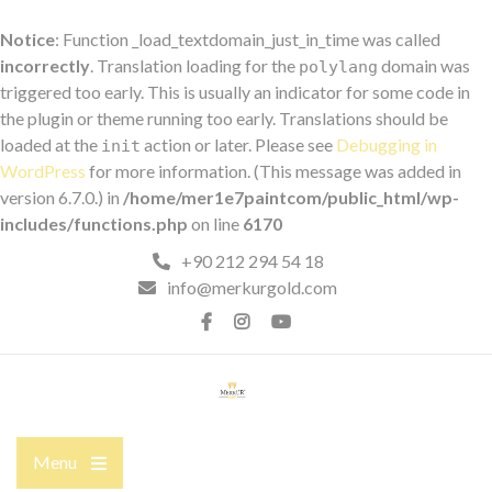
Notice
: Function _load_textdomain_just_in_time was called
incorrectly
. Translation loading for the
domain was
polylang
triggered too early. This is usually an indicator for some code in
the plugin or theme running too early. Translations should be
loaded at the
action or later. Please see
Debugging in
init
WordPress
for more information. (This message was added in
version 6.7.0.) in
/home/mer1e7paintcom/public_html/wp-
includes/functions.php
on line
6170
+90 212 294 54 18
info@merkurgold.com
Menu