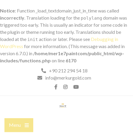
Notice
: Function _load_textdomain_just_in_time was called
incorrectly
. Translation loading for the
domain was
polylang
triggered too early. This is usually an indicator for some code in
the plugin or theme running too early. Translations should be
loaded at the
action or later. Please see
Debugging in
init
WordPress
for more information. (This message was added in
version 6.7.0.) in
/home/mer1e7paintcom/public_html/wp-
includes/functions.php
on line
6170
+90 212 294 54 18
info@merkurgold.com
Menu