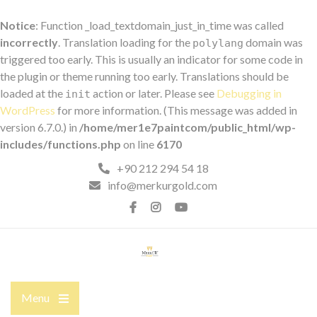
Notice
: Function _load_textdomain_just_in_time was called
incorrectly
. Translation loading for the
domain was
polylang
triggered too early. This is usually an indicator for some code in
the plugin or theme running too early. Translations should be
loaded at the
action or later. Please see
Debugging in
init
WordPress
for more information. (This message was added in
version 6.7.0.) in
/home/mer1e7paintcom/public_html/wp-
includes/functions.php
on line
6170
+90 212 294 54 18
info@merkurgold.com
Menu